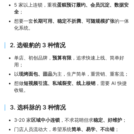
5 家以上连锁，重视
蛋糕预订履约、会员沉淀、数据安
全
；
想要一套
长期可用、稳定不折腾、可随规模扩张
的一体
化系统。
2. 选银豹的 3 种情况
单店、初创品牌，
预算有限
，追求快速上线、简单好
用；
以
现烤面包、甜品
为主，生产简单，重营销、重客流；
想做
短视频引流、私域裂变、线上核销
，需要 AI 快捷
收银。
3. 选科脉的 3 种情况
3-20 家
区域中小连锁
，不求花哨但求
稳定、好维护
；
门店人员流动大，希望系统
简单、易学、不出错
；