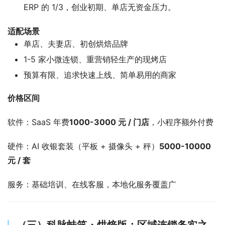
ERP 的 1/3，创业初期、单店无资金压力。
适配场景
单店、夫妻店、初创烘焙品牌
1-5 家小微连锁、重营销轻生产的现烤店
预算有限、追求快速上线、简单易用的商家
价格区间
软件：SaaS 年费
1000-3000 元 / 门店
，小程序额外付费
硬件：AI 收银套装（平板 + 摄像头 + 秤）
5000-10000
元 / 套
服务：基础培训、在线客服，本地化服务覆盖广
（三）科脉蛙笑・烘焙版：区域连锁务实之