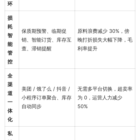
环
损
耗
保质期预警、临期促
原料浪费减少 30%，傍
智
销、智能订货、库存互
晚打折损失大幅下降，毛
能
查、滞销提醒
利率提升
管
控
全
渠
美团 / 饿了么 / 抖音 /
无需多平台切换，超卖率
道
小程序订单聚合、库存
为 0，运营人力减少
一
自动同步
50%
体
化
私