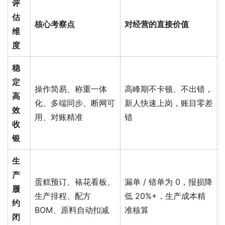
评
估
核心考察点
对经营的直接价值
维
度
稳
定
操作简易、称重一体
高峰期不卡顿、不出错，
高
化、多端同步、断网可
新人快速上岗，账目零差
效
用、对账精准
错
收
银
生
产
蛋糕预订、裱花看板、
漏单 / 错单为 0，报损降
履
生产排程、配方
低 20%+，生产成本精
约
BOM、原料自动扣减
准核算
闭