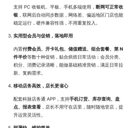
支持 PC 收银机、平板、手机多端使用，
断网可正常收
银
，联网后自动同步数据，网络差、偏远地区门店也能
稳定运行，硬件兼容性强，不用重复投入。
实用型会员与促销，落地即用
内置
付费会员、开卡礼包、储值赠送、组合套餐、第 N
件半价
等数十种促销，贴合烘焙日常活动；会员分类、
积分、消费记录清晰，能做基础精准营销，满足日常拉
新、复购需求。
移动店务高效，店长更省心
配套科脉店务通 APP，支持
手机订货、库存查询、盘
点、报表查看
，店长不用守在店里，随时随地管店，提
升运营灵活性。
部署快、维护简单