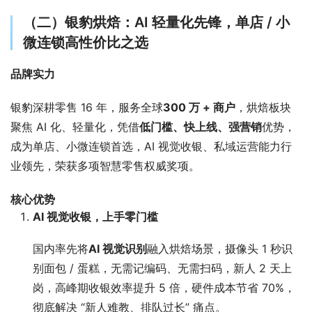
（二）银豹烘焙：AI 轻量化先锋，单店 / 小
微连锁高性价比之选
品牌实力
银豹深耕零售 16 年，服务全球
300 万 + 商户
，烘焙板块
聚焦 AI 化、轻量化，凭借
低门槛、快上线、强营销
优势，
成为单店、小微连锁首选，AI 视觉收银、私域运营能力行
业领先，荣获多项智慧零售权威奖项。
核心优势
AI 视觉收银，上手零门槛
国内率先将
AI 视觉识别
融入烘焙场景，摄像头 1 秒识
别面包 / 蛋糕，无需记编码、无需扫码，新人 2 天上
岗，高峰期收银效率提升 5 倍，硬件成本节省 70%，
彻底解决 “新人难教、排队过长” 痛点。