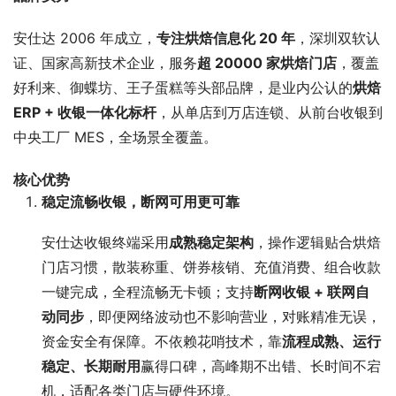
安仕达 2006 年成立，
专注烘焙信息化 20 年
，深圳双软认
证、国家高新技术企业，服务
超 20000 家烘焙门店
，覆盖
好利来、御蝶坊、王子蛋糕等头部品牌，是业内公认的
烘焙
ERP + 收银一体化标杆
，从单店到万店连锁、从前台收银到
中央工厂 MES，全场景全覆盖。
核心优势
稳定流畅收银，断网可用更可靠
安仕达收银终端采用
成熟稳定架构
，操作逻辑贴合烘焙
门店习惯，散装称重、饼券核销、充值消费、组合收款
一键完成，全程流畅无卡顿；支持
断网收银 + 联网自
动同步
，即便网络波动也不影响营业，对账精准无误，
资金安全有保障。不依赖花哨技术，靠
流程成熟、运行
稳定、长期耐用
赢得口碑，高峰期不出错、长时间不宕
机，适配各类门店与硬件环境。