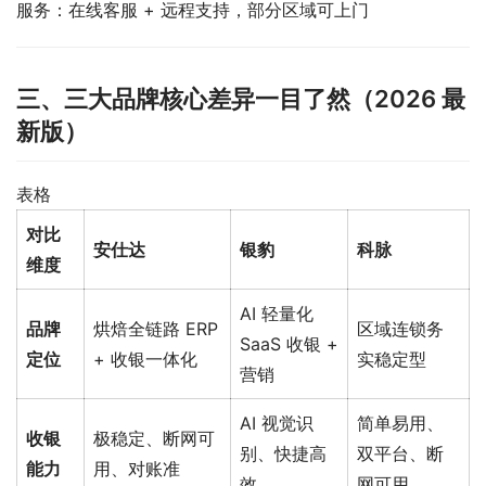
服务：在线客服 + 远程支持，部分区域可上门
三、三大品牌核心差异一目了然（2026 最
新版）
表格
对比
安仕达
银豹
科脉
维度
AI 轻量化
品牌
烘焙全链路 ERP
区域连锁务
SaaS 收银 +
定位
+ 收银一体化
实稳定型
营销
AI 视觉识
简单易用、
收银
极稳定、断网可
别、快捷高
双平台、断
能力
用、对账准
效
网可用