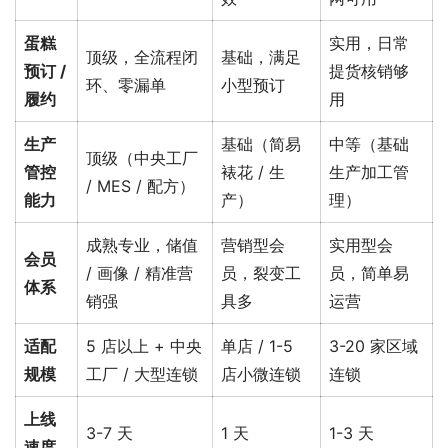
蛋糕
实用，日常
顶级，全流程闭
基础，满足
预订 /
提货核销够
环、零漏单
小型预订
履约
用
生产
基础（简易
中等（基础
顶级（中央工厂
管控
裱花 / 生
生产加工管
/ MES / 配方）
能力
产）
理）
成熟专业，储值
营销型会
实用型会
会员
/ 画像 / 精准营
员，裂变工
员，简单易
体系
销强
具多
运营
适配
5 店以上 + 中央
单店 / 1-5
3-20 家区域
规模
工厂 / 大型连锁
店小微连锁
连锁
上线
3-7 天
1 天
1-3 天
速度