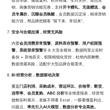
会员等级、储值返利、积分商城、生日关怀、短信营
销、画像营销功能完善，支持
开卡赠礼、充值赠送、会
员专属价、沉睡会员唤醒
，会员数据沉淀深，精准营销
能力强，帮品牌把顾客 “留下来、常回来”。
安全与合规拉满，经营无风险
内置
会员消费异常预警、原料库存预警、用户权限预
警、系统登录预警
等 8 大安全模块，数据阿里云实时
备份 + 异地容灾，权限精细化管控，杜绝内部舞弊、
数据泄露风险，适配中大型品牌合规需求。
BI 经营分析，数据驱动决策
覆盖
门店利润、采购成本、营运环比、价格带、断货、
连带率、会员复购、ABC 分析
等全维度报表，经营驾
驶舱实时展示，老板不用看 Excel，一眼看懂盈利点、
问题点。
率先引入AI大模型，数据分析专业高效。