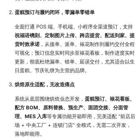
蛋糕预订与履约闭环，零漏单零错单
全面打通 POS 端、手机端、小程序全渠道预订，支持
祝福语镌刻、定制图片上传、跨店提货、配送到家、提
货时效承诺
，从接单、派单、裱花制作到履约交付全程
可视化；预订信息实时同步至裱花看板，制作进度实时
更新，彻底杜绝漏单、错单、延误交付，尤其适合以生
日蛋糕、节庆礼饼为主营的品牌。
烘焙原生适配，无改造痛点
系统从底层围绕烘焙业态开发，
蛋糕预订、裱花看板、
配方 BOM、原料替换、预生产、面团交接、分面管
理、MES 入库
等专属功能开箱即用，完美适配 “前店后
场 + 中央工厂 + 连锁门店” 全模式，无需二次开发，
落地即能用。