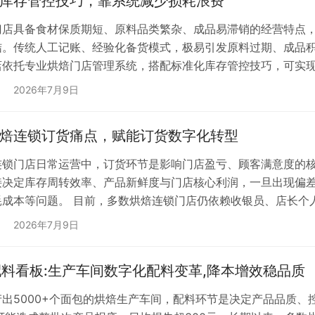
库存管控技巧，靠系统减少损耗浪费
门店具备食材保质期短、原料品类繁杂、成品易滞销的经营特点
结。传统人工记账、经验化备货模式，极易引发原料过期、成品
店依托专业烘焙门店管理系统，搭配标准化库存管控技巧，可实
有效锁住门店真实利润。 一、蛋糕店库存损耗的核心痛点 传统
2026年7月9日
盈利受损的主要原因，核心痛点集中为以下五点： 1. 备货盲
焙连锁订货痛点，赋能订货数字化转型
连锁门店日常运营中，订货环节是影响门店盈亏、顾客满意度的核
接决定库存周转效率、产品新鲜度与门店核心利润，一旦出现偏
耗成本等问题。 目前，多数烘焙连锁门店仍依赖收银员、店长个
式效率低下，让门店长期陷入“不够卖”与“卖不完”的两难困境
2026年7月9日
体（安仕达智能订货系统核心载体），以数据驱动算法彻底替代
配料看板:生产车间数字化配料变革,降本增效稳品质
产出5000+个面包的烘焙生产车间，配料环节是决定产品品质