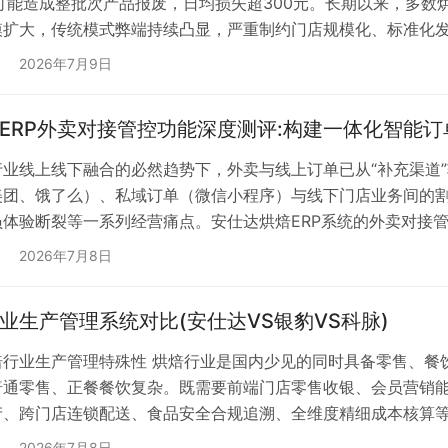
就可能造成整批次产品报废，日均损失超300元。长期以来，多
模扩大，传统模式弊端持续凸显，严重制约门店规模化、标准化发
，不仅完成了配料作业工具的数字化迭代，更实现了生产管理思
2026年7月9日
数字化配料体系，成为烘焙行业数字化转型的核心助力。 一、面
ERP外卖对接管控功能深度测评:构建一体化智能订
行业线上线下融合的必然趋势下，外卖与线上订单已从“补充渠道”
美团、饿了么）、私域订单（微信小程序）与线下门店业务间的割
员体验断裂‌等一系列经营痛点。安仕达烘焙ERP系统的外卖对接
案。本文将依据其官方资料与实践应用场景，对该功能进行结构
2026年7月8日
化、自动化与数据化管控。 ‌一、 核心价值定位：全渠道订单
业生产管理系统对比(安仕达VS银豹VS科脉)
焙行业生产管理特殊性 烘焙行业是国内少见的同时具备零售、餐
普通零售、正餐餐饮复杂。既需要前端门店零售收银、会员营销
产、跨门店连锁配送、食品安全合规追溯、全维度精细成本核算等
严苛、产品保质期极短、损耗波动大、监管合规要求高、前店后
2026年7月8日