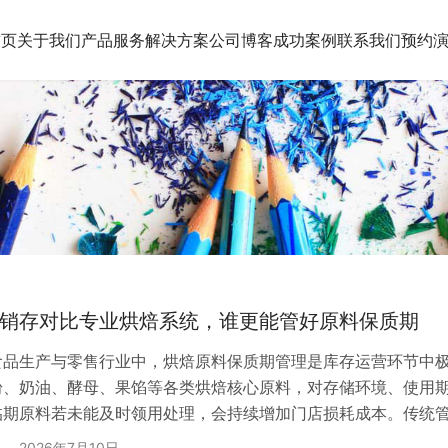
首页
关于我们
产品服务
解决方案
公司博客
成功案例
联系我们
预约
销存对比专业烘焙系统，谁更能管好原料保质期
食品生产与零售行业中，烘焙原料保质期管理是库存运营环节中
粉、奶油、酵母、果馅等各类烘焙核心原料，对存储环境、使用
临期原料若未能及时领用处理，会持续增加门店损耗成本。传统
购日期、保质期状态，人工排查临期物料，不仅耗时耗力、效率
2026年7月10日