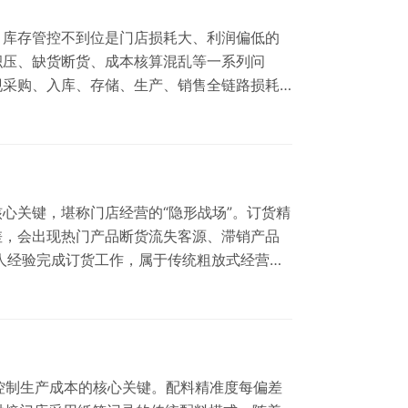
，库存管控不到位是门店损耗大、利润偏低的
积压、缺货断货、成本核算混乱等一系列问
现采购、入库、存储、生产、销售全链路损耗
人工库存管理模式存在诸多漏洞，是烘焙门店库
目化：完全依靠人工经验采…
心关键，堪称门店经营的“隐形战场”。订货精
差，会出现热门产品断货流失客源、滞销产品
人经验完成订货工作，属于传统粗放式经营模
，严重制约烘焙品牌规模化发展。 安仕达门店订
人工经验决策，精…
、控制生产成本的核心关键。配料精准度每偏差