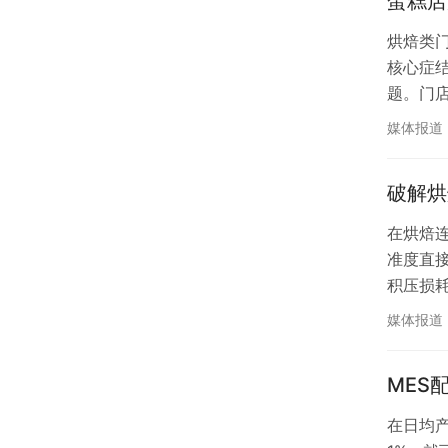
蛋糕店
烘焙类
核心症
题。门
管控，
媒体报道
存浪费、
破解烘
在烘焙
准度直
积压损
式。该模
媒体报道
货智能
MES
在日均