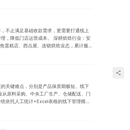
规落地等问题。 安仕达深…
件，不止满足基础收款需求，更需要打通线上
理，降低门店运营成本。 深耕烘焙行业：安
聚焦蛋糕店、西点屋、连锁烘焙业态，累计服务
贴合烘焙售卖、生产、营销全场景，适配单店、
轻量化部署｜…
展的关键难点，分别是产品保质期极短、线下
业从原料采购、中央工厂生产、仓储配送、门
依托人工统计+Excel表格的线下管理模
损耗过高、数据杂乱脱节、经营决策滞后的四
中，都会被传统老旧的人…