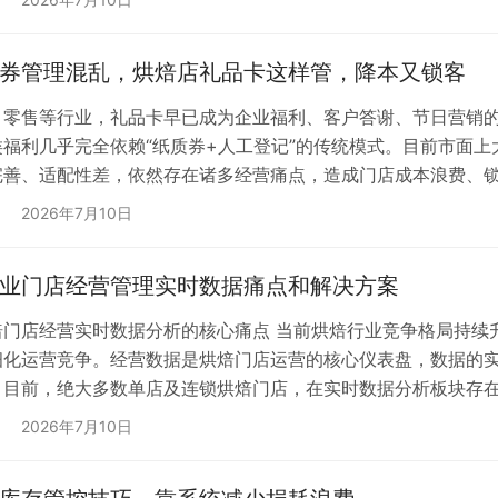
成原料过期浪费，是烘焙企业隐性成本居高不下的重要原因。 一
券管理混乱，烘焙店礼品卡这样管，降本又锁客
、零售等行业，礼品卡早已成为企业福利、客户答谢、节日营销
类福利几乎完全依赖“纸质券+人工登记”的传统模式。目前市面
完善、适配性差，依然存在诸多经营痛点，造成门店成本浪费、锁
以追溯 传统纸质礼品券的弊端已成为烘焙行业普遍共识，整体模
2026年7月10日
下： 1. 流程繁琐，人力成本高：门店需要提前批量印刷券面，
业门店经营管理实时数据痛点和解决方案
焙门店经营实时数据分析的核心痛点 当前烘焙行业竞争格局持续
细化运营竞争。经营数据是烘焙门店运营的核心仪表盘，数据的
。目前，绝大多数单店及连锁烘焙门店，在实时数据分析板块存
失。行业核心痛点主要集中在四大维度。 （一）数据采集滞后，
2026年7月10日
、手工汇总的传统数据模式，销售、客流、原料消耗、库存变动