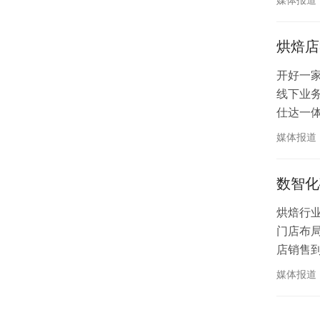
零售/
烘焙店
开好一
线下业
仕达一
1000
媒体报道
连锁全部
数智化
烘焙行
门店布
店销售到
式，适
媒体报道
大经营