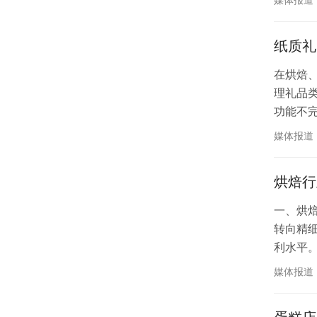
题，造
纸质礼
在烘焙
理礼品
功能不
效且难
媒体报道
体问题如
烘焙行
一、烘
转向精
利水平
利润流
媒体报道
工记录