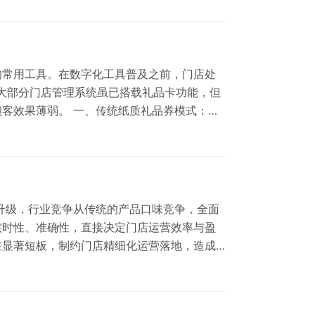
、通用进销存系统：保质期管理能…
的常用工具。在数字化工具普及之前，门店处
上大部分门店管理系统虽已搭载礼品卡功能，但
客效果薄弱。 一、传统纸质礼品券模式：低
式效率低下、风险较高、无客户沉淀价值，具
人工手写编号、标…
升级，行业竞争从传统的产品口味竞争，全面
实时性、准确性，直接决定门店运营效率与盈
在显著短板，制约门店精细化运营落地，造成
无法实时掌握经营动态 多数烘焙门店仍沿用人
等核心经营数据，均需闭店…