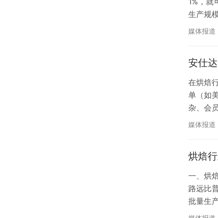
1%，
生产规
地应用
媒体报道
透明的
安仕达
在烘焙
单（如
杂、会
解决方
媒体报道
务的精细
烘焙行
一、烘
路远比
批量生
艺参数
媒体报道