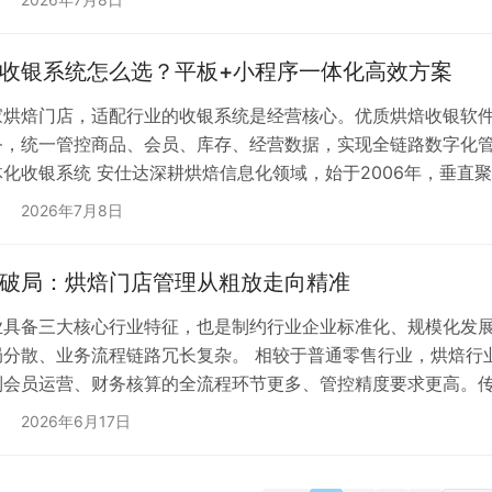
餐饮软件普遍存在功能浅层、场景不适配、生产管控缺失、无法合
收银系统怎么选？平板+小程序一体化高效方案
家烘焙门店，适配行业的收银系统是经营核心。优质烘焙收银软
务，统一管控商品、会员、库存、经营数据，实现全链路数字化管
体化收银系统 安仕达深耕烘焙信息化领域，始于2006年，垂直
0+专业烘焙门店，打造平板收银+自有小程序一体化管理方案，
2026年7月8日
经营模式🍰。 为什么烘焙门店优先选择安仕达收银系统？ 🍩 
破局：烘焙门店管理从粗放走向精准
业具备三大核心行业特征，也是制约行业企业标准化、规模化发
局分散、业务流程链路冗长复杂。 相较于普通零售行业，烘焙行
会员运营、财务核算的全流程环节更多、管控精度要求更高。传统
配不了连锁烘焙企业的经营需求，极易陷入运营效率低下、原料
2026年6月17日
困境。 目前绝大多数烘焙连锁品牌在门店扩张、规模升级的过程