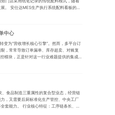
数烘焙门店采用纸笔记录的传统配料模式，随着
展。 安仕达MES生产执行系统配料看板的落
维的全面升级，为面包车间打造精准、高效、
包车间传统配料模…
单中心
转变为“营收增长核心引擎”。然而，多平台订
裂，常常导致‌订单漏单、库存超卖、对账复
管控模块，正是针对这一行业难题提供的集成化
化分析，剖析其如何助力烘焙企业实现外卖业
一体化智能中…
饮、食品制造三重属性的复合型业态，经营链
能力，又需要后厨标准化生产管控、中央工厂
全套能力。 行业核心特征：工序链条长、工
厂与中央工厂多模式并存。因此，普通通用型